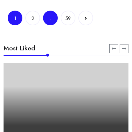
Yazı
1
2
…
59
gezinmesi
Most Liked