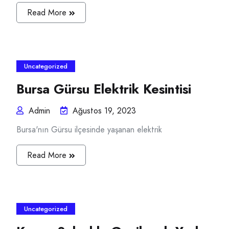
Read More
Uncategorized
Bursa Gürsu Elektrik Kesintisi
Admin
Ağustos 19, 2023
Bursa'nın Gürsu ilçesinde yaşanan elektrik
Read More
Uncategorized