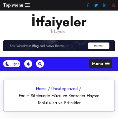
Skip
Top Menu
to
İtfaiyeler
content
İtfaiyeler
Menu
Home
/
Uncategorized
/
Forum Sitelerinde Müzik ve Konserler Hayran
Toplulukları ve Etkinlikler