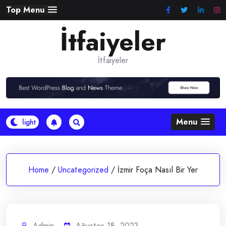
Skip
Top Menu
to
İtfaiyeler
content
İtfaiyeler
Menu
Home
/
Uncategorized
/
İzmir Foça Nasıl Bir Yer
Admin
Ağustos 18, 2023