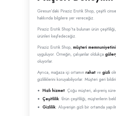
Giresun’daki Piraziz Erotik Shop, çeşitli cin
hakkında bilgilere yer vereceğiz.
Piraziz Erotik Shop’ta bulunan ürün çeşitlili
ürünleri keşfedeceğiz.
Piraziz Erotik Shop,
müşteri memnuniyetini
uyguluyor. Örneğin, çalışanlar oldukça
güler
oluyorlar.
Ayrıca, mağaza içi ortamın
rahat
ve
gizli
olm
gizliliklerini koruyabiliyorlar. Müşteri geri bil
Hızlı hizmet
: Çoğu müşteri, alışveriş süre
Çeşitlilik
: Ürün çeşitliliği, müşterilerin be
Gizlilik
: Alışverişin gizli bir ortamda yapıl