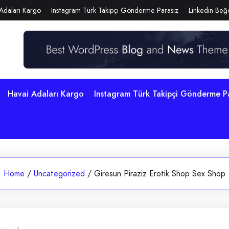
Adaları Kargo
Instagram Türk Takipçi Gönderme Parasız
Linkedin Beğe
Havai Adaları Kargo
Instagram Türk Takipçi Gönderme P
Home
/
Uncategorized
/
Giresun Piraziz Erotik Shop Sex Shop