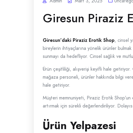
Admin
Mart 3, 2025
Uncatego
Giresun Piraziz 
Giresun’daki Piraziz Erotik Shop
, cinsel 
bireylerin ihtiyaçlarına yönelik ürünler bul
sunmayı da hedefliyor. Cinsel sağlık ve mut
Ürün çeşitliliği, alışverişi keyifli hale getiriyo
mağaza personeli, ürünler hakkında bilgi ver
hale getiriyor.
Müşteri memnuniyeti, Piraziz Erotik Shop’un en
artırmak için sürekli değerlendiriliyor. Dola
Ürün Yelpazesi