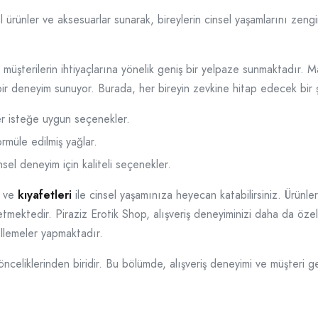
sel ürünler ve aksesuarlar sunarak, bireylerin cinsel yaşamlarını ze
i, müşterilerin ihtiyaçlarına yönelik geniş bir yelpaze sunmaktadır.
lu bir deneyim sunuyor. Burada, her bireyin zevkine hitap edecek b
er isteğe uygun seçenekler.
rmüle edilmiş yağlar.
nsel deneyim için kaliteli seçenekler.
ve
kıyafetleri
ile cinsel yaşamınıza heyecan katabilirsiniz. Ürünle
tmektedir. Piraziz Erotik Shop, alışveriş deneyiminizi daha da özel k
llemeler yapmaktadır.
celiklerinden biridir. Bu bölümde, alışveriş deneyimi ve müşteri geri