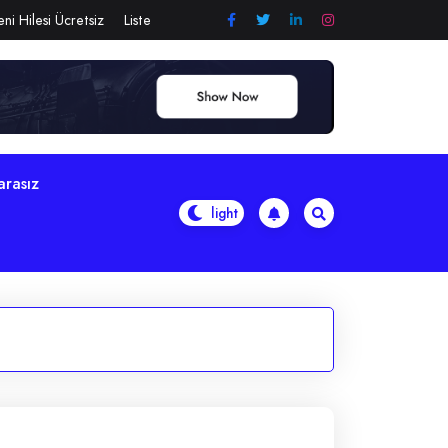
ni Hilesi Ücretsiz
Liste
arasız