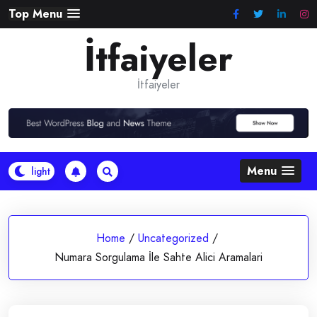
Skip
Top Menu
to
İtfaiyeler
content
İtfaiyeler
Menu
Home
/
Uncategorized
/
Numara Sorgulama İle Sahte Alici Aramalari