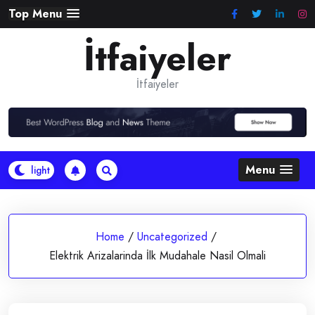
Skip
Top Menu
to
İtfaiyeler
content
İtfaiyeler
Menu
Home
/
Uncategorized
/
Elektrik Arizalarinda İlk Mudahale Nasil Olmali