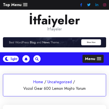
Skip
Top Menu
to
İtfaiyeler
content
İtfaiyeler
Menu
Home
/
Uncategorized
/
Vozol Gear 600 Lemon Mojito Yorum