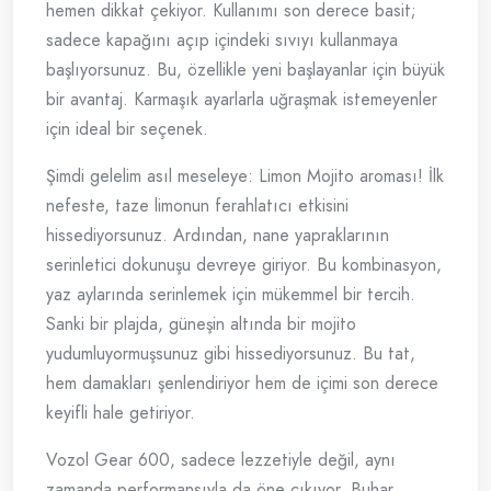
hemen dikkat çekiyor. Kullanımı son derece basit;
sadece kapağını açıp içindeki sıvıyı kullanmaya
başlıyorsunuz. Bu, özellikle yeni başlayanlar için büyük
bir avantaj. Karmaşık ayarlarla uğraşmak istemeyenler
için ideal bir seçenek.
Şimdi gelelim asıl meseleye: Limon Mojito aroması! İlk
nefeste, taze limonun ferahlatıcı etkisini
hissediyorsunuz. Ardından, nane yapraklarının
serinletici dokunuşu devreye giriyor. Bu kombinasyon,
yaz aylarında serinlemek için mükemmel bir tercih.
Sanki bir plajda, güneşin altında bir mojito
yudumluyormuşsunuz gibi hissediyorsunuz. Bu tat,
hem damakları şenlendiriyor hem de içimi son derece
keyifli hale getiriyor.
Vozol Gear 600, sadece lezzetiyle değil, aynı
zamanda performansıyla da öne çıkıyor. Buhar