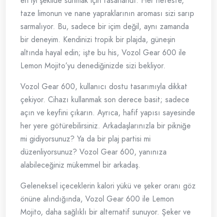
en iyi şekilde sunmak için tasarlandı. Her nefeste,
taze limonun ve nane yapraklarının aroması sizi sarıp
sarmalıyor. Bu, sadece bir içim değil, aynı zamanda
bir deneyim. Kendinizi tropik bir plajda, güneşin
altında hayal edin; işte bu his, Vozol Gear 600 ile
Lemon Mojito’yu denediğinizde sizi bekliyor.
Vozol Gear 600, kullanıcı dostu tasarımıyla dikkat
çekiyor. Cihazı kullanmak son derece basit; sadece
açın ve keyfini çıkarın. Ayrıca, hafif yapısı sayesinde
her yere götürebilirsiniz. Arkadaşlarınızla bir pikniğe
mi gidiyorsunuz? Ya da bir plaj partisi mi
düzenliyorsunuz? Vozol Gear 600, yanınıza
alabileceğiniz mükemmel bir arkadaş.
Geleneksel içeceklerin kalori yükü ve şeker oranı göz
önüne alındığında, Vozol Gear 600 ile Lemon
Mojito, daha sağlıklı bir alternatif sunuyor. Şeker ve