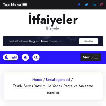
Skip
Top Menu
to
İtfaiyeler
content
İtfaiyeler
Menu
Home
/
Uncategorized
/
Teknik Servis Yazılımı ile Yedek Parça ve Malzeme
Yönetimi