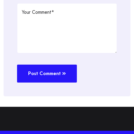
Post Comment