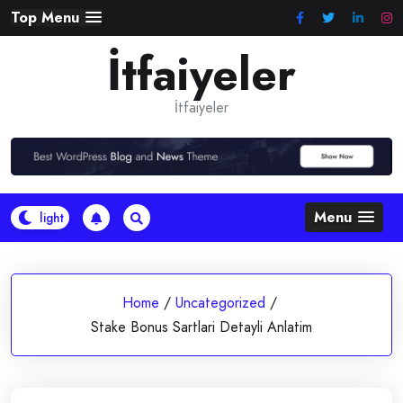
Skip
Top Menu
to
İtfaiyeler
content
İtfaiyeler
Menu
Home
/
Uncategorized
/
Stake Bonus Sartlari Detayli Anlatim