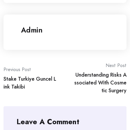
Admin
Post
Next Post
Previous Post
Understanding Risks A
navigation
Stake Turkiye Guncel L
ssociated With Cosme
ink Takibi
tic Surgery
Leave A Comment