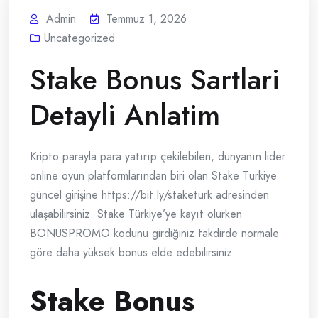
Admin
Temmuz 1, 2026
Uncategorized
Stake Bonus Sartlari
Detayli Anlatim
Kripto parayla para yatırıp çekilebilen, dünyanın lider
online oyun platformlarından biri olan Stake Türkiye
güncel girişine https://bit.ly/staketurk adresinden
ulaşabilirsiniz. Stake Türkiye’ye kayıt olurken
BONUSPROMO kodunu girdiğiniz takdirde normale
göre daha yüksek bonus elde edebilirsiniz.
Stake Bonus