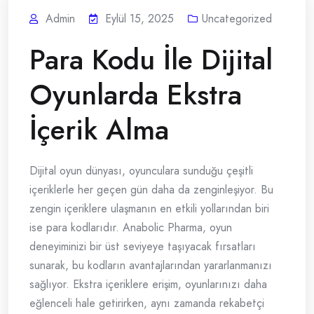
Admin
Eylül 15, 2025
Uncategorized
Para Kodu İle Dijital
Oyunlarda Ekstra
İçerik Alma
Dijital oyun dünyası, oyunculara sunduğu çeşitli
içeriklerle her geçen gün daha da zenginleşiyor. Bu
zengin içeriklere ulaşmanın en etkili yollarından biri
ise para kodlarıdır. Anabolic Pharma, oyun
deneyiminizi bir üst seviyeye taşıyacak fırsatları
sunarak, bu kodların avantajlarından yararlanmanızı
sağlıyor. Ekstra içeriklere erişim, oyunlarınızı daha
eğlenceli hale getirirken, aynı zamanda rekabetçi