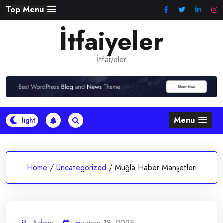
Skip
Top Menu
to
İtfaiyeler
content
İtfaiyeler
Menu
Home
/
Uncategorized
/
Muğla Haber Manşetleri
Admin
Haziran 18, 2025