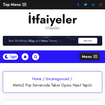
Skip
Top Menu
to
İtfaiyeler
content
İtfaiyeler
Menu
Home
/
Uncategorized
/
Metin2 Pvp Serverında Takım Oyunu Nasıl Yapılır