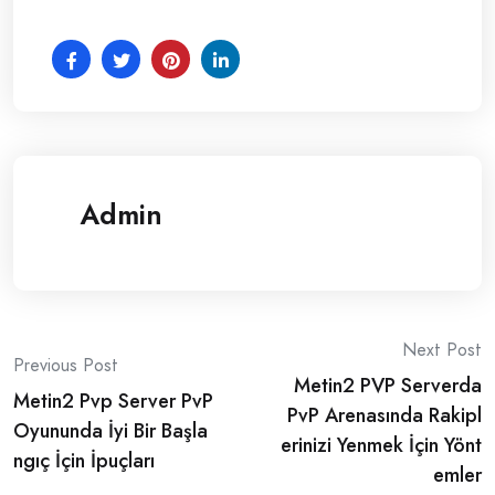
Admin
Post
Next Post
Previous Post
Metin2 PVP Serverda
navigation
Metin2 Pvp Server PvP
PvP Arenasında Rakipl
Oyununda İyi Bir Başla
erinizi Yenmek İçin Yönt
ngıç İçin İpuçları
emler