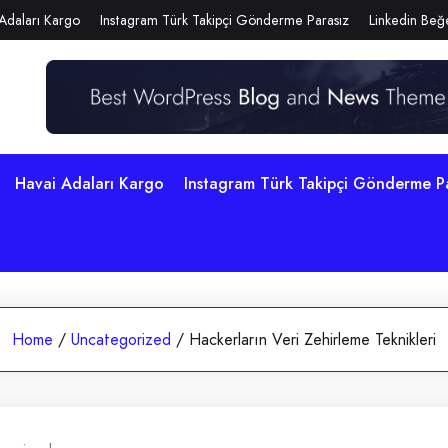
Adaları Kargo
Instagram Türk Takipçi Gönderme Parasız
Linkedin Beğe
Havai Adaları Kargo
Instagram Türk Takipçi Gönderme P
Home
/
Uncategorized
/
Hackerların Veri Zehirleme Teknikleri