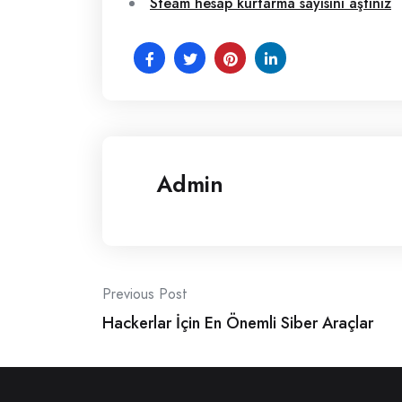
Steam hesap kurtarma sayısını aştınız
Admin
Post
Previous Post
Hackerlar İçin En Önemli Siber Araçlar
navigation