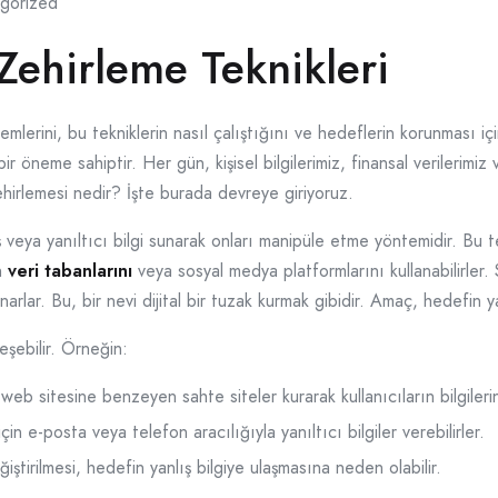
gorized
Zehirleme Teknikleri
mlerini, bu tekniklerin nasıl çalıştığını ve hedeflerin korunması iç
ir öneme sahiptir. Her gün, kişisel bilgilerimiz, finansal verilerimiz 
zehirlemesi nedir? İşte burada devreye giriyoruz.
 veya yanıltıcı bilgi sunarak onları manipüle etme yöntemidir. Bu te
in
veri tabanlarını
veya sosyal medya platformlarını kullanabilirler. 
narlar. Bu, bir nevi dijital bir tuzak kurmak gibidir. Amaç, hedefin y
eşebilir. Örneğin:
eb sitesine benzeyen sahte siteler kurarak kullanıcıların bilgilerini
in e-posta veya telefon aracılığıyla yanıltıcı bilgiler verebilirler.
iştirilmesi, hedefin yanlış bilgiye ulaşmasına neden olabilir.