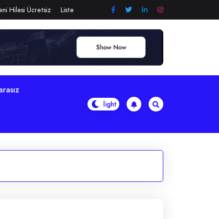
ni Hilesi Ücretsiz
Liste
arasız