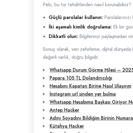
Peki, bu tür tehditlerden nasıl korunabiliriz?
Güçlü parolalar kullanın:
Parolalarınızı 
İki aşamalı kimlik doğrulama:
Ek bir güv
Dikkatli olun:
Bilgilerinizi paylaşmadan ö
Sonuç olarak, veri zehirleme, dijital dünyada k
değerli varlık, doğru bilgidir.
Whatsapp Durum Görme Hilesi – 2025 
Papara 105 TL Dolandırıcılığı
Hesabını Kapatan Birine Nasıl Ulaşırım
İnstagram url sinden yer bulma
Whatsapp Hesabıma Başkası Giriyor N
Antep Hacker
Adını Soyadını Bildiğim Birinin Numara
Kütahya Hacker