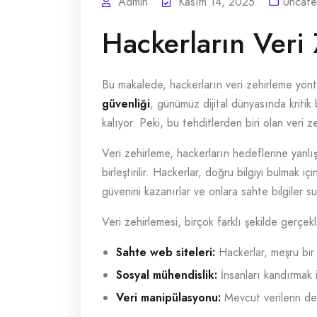
Admin
Kasım 14, 2025
Uncate
Hackerların Veri 
Bu makalede, hackerların veri zehirleme yönte
güvenliği
, günümüz dijital dünyasında kritik b
kalıyor. Peki, bu tehditlerden biri olan veri 
Veri zehirleme, hackerların hedeflerine yanlış
birleştirilir. Hackerlar, doğru bilgiyi bulmak iç
güvenini kazanırlar ve onlara sahte bilgiler su
Veri zehirlemesi, birçok farklı şekilde gerçekl
Sahte web siteleri:
Hackerlar, meşru bir w
Sosyal mühendislik:
İnsanları kandırmak iç
Veri manipülasyonu:
Mevcut verilerin değ