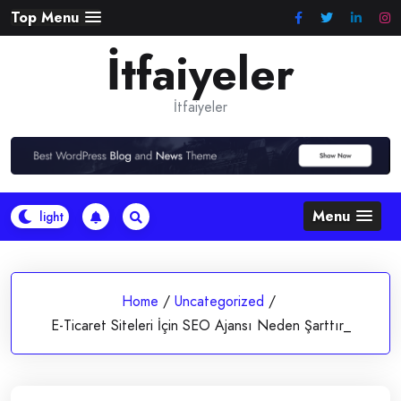
Skip
Top Menu
to
İtfaiyeler
content
İtfaiyeler
Menu
Home
/
Uncategorized
/
E-Ticaret Siteleri İçin SEO Ajansı Neden Şarttır_