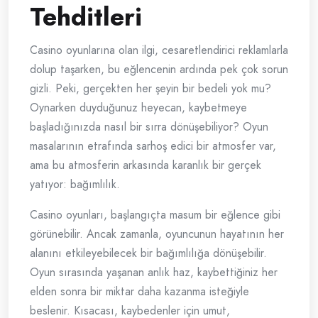
Tehditleri
Casino oyunlarına olan ilgi, cesaretlendirici reklamlarla
dolup taşarken, bu eğlencenin ardında pek çok sorun
gizli. Peki, gerçekten her şeyin bir bedeli yok mu?
Oynarken duyduğunuz heyecan, kaybetmeye
başladığınızda nasıl bir sırra dönüşebiliyor? Oyun
masalarının etrafında sarhoş edici bir atmosfer var,
ama bu atmosferin arkasında karanlık bir gerçek
yatıyor: bağımlılık.
Casino oyunları, başlangıçta masum bir eğlence gibi
görünebilir. Ancak zamanla, oyuncunun hayatının her
alanını etkileyebilecek bir bağımlılığa dönüşebilir.
Oyun sırasında yaşanan anlık haz, kaybettiğiniz her
elden sonra bir miktar daha kazanma isteğiyle
beslenir. Kısacası, kaybedenler için umut,