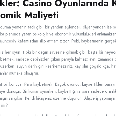
ekler: Casino Oyunlarında
nomik Maliyeti
urma yemenin tadı gibi; bir yandan eğlenceli, diğer yandan ise son
ka planında yatan psikolojik ve ekonomik yükümlülükleri anlamaktan
üşüncesini kafamızdan silip atmamız zor. Peki, kaybetmenin gerçekt
 her oyun, tıpkı bir dağın zirvesine çıkmak gibi; başta bir heyec
ybetmek, sadece cebinizden çıkan parayla kalmaz; aynı zamanda 
üzerken, suyun derinliğini kestiremezsiniz; kayıplar çoğaldıkça, hay
nlar mutlaka olmuştur.
t bir konuya: Para kaybetmek. Birçok oyuncu, kaybettikleri parayı
ye dönüşür. Bir kumar oynarken, kaybettiğiniz para sadece o anlık 
e karşınıza çıkar. Kendi hikayeniz üzerine düşünün: Alışveriş yapmaya
r mı?