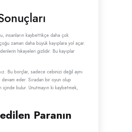
Sonuçları
ygu, insanların kaybettikçe daha çok
 çoğu zaman daha büyük kayıplara yol açar.
lerin hikayeleri gizlidir. Bu kayıplar
ız. Bu borçlar, sadece cebinizi değil aynı
e devam eder. Sıradan bir oyun olup
 içinde bulur. Unutmayın ki kaybetmek,
edilen Paranın