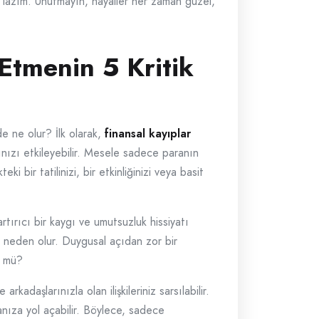
ak lazım. Unutmayın, hayaller her zaman güzel,
Etmenin 5 Kritik
de ne olur? İlk olarak,
finansal kayıplar
rınızı etkileyebilir. Mesele sadece paranın
 bir tatilinizi, bir etkinliğinizi veya basit
artırıcı bir kaygı ve umutsuzluk hissiyatı
ze neden olur. Duygusal açıdan zor bir
z mü?
rkadaşlarınızla olan ilişkileriniz sarsılabilir.
manıza yol açabilir. Böylece, sadece