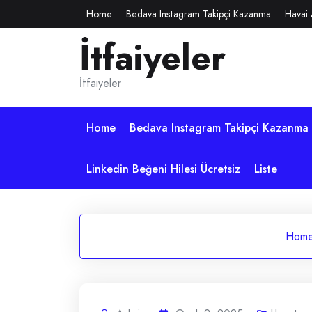
Skip
Home
Bedava Instagram Takipçi Kazanma
Havai 
to
İtfaiyeler
content
İtfaiyeler
Home
Bedava Instagram Takipçi Kazanma
Linkedin Beğeni Hilesi Ücretsiz
Liste
Hom