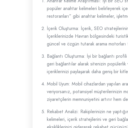
Anahtar Kelime Araştırması: İyi bir SEO str
popüler anahtar kelimeleri belirleyerek iç
restoranları” gibi anahtar kelimeler, işletm
İçerik Oluşturma: İçerik, SEO stratejilerinin 
İçeriklerinizde Havran bölgesindeki turistik
güncel ve özgün tutarak arama motorları 
Bağlantı Oluşturma: İyi bir bağlantı profil
geri bağlantılar alarak sitenizin popülerli
içeriklerinizi paylaşarak daha geniş bir kitle
Mobil Uyum: Mobil cihazlardan yapılan aram
veriyorsanız, potansiyel müşterilerinizin 
ziyaretçilerin memnuniyetini artırır hem d
Rekabet Analizi: Rakiplerinizin ne yaptığın
kelimeleri, içerik stratejilerini ve geri bağ
eksikliklerinizi gidererek rekabet gücünüzü 