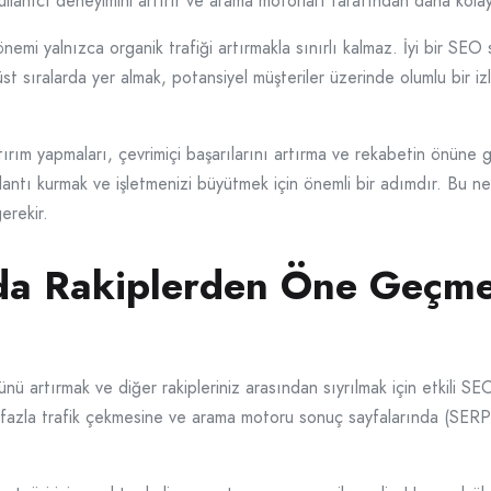
 kullanıcı deneyimini artırır ve arama motorları tarafından daha kola
mi yalnızca organik trafiği artırmakla sınırlı kalmaz. İyi bir SEO str
st sıralarda yer almak, potansiyel müşteriler üzerinde olumlu bir izl
ırım yapmaları, çevrimiçi başarılarını artırma ve rekabetin önüne 
lantı kurmak ve işletmenizi büyütmek için önemli bir adımdır. Bu n
erekir.
’da Rakiplerden Öne Geçme
ü artırmak ve diğer rakipleriniz arasından sıyrılmak için etkili SEO 
ha fazla trafik çekmesine ve arama motoru sonuç sayfalarında (SERP