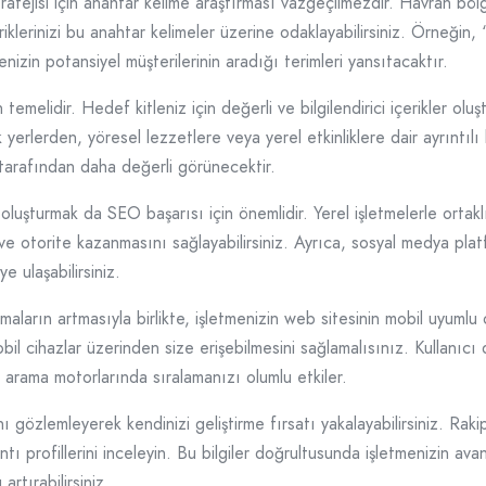
atejisi için anahtar kelime araştırması vazgeçilmezdir. Havran bölge
eriklerinizi bu anahtar kelimeler üzerine odaklayabilirsiniz. Örneğ
enizin potansiyel müşterilerinin aradığı terimleri yansıtacaktır.
temelidir. Hedef kitleniz için değerli ve bilgilendirici içerikler oluştu
 yerlerden, yöresel lezzetlere veya yerel etkinliklere dair ayrıntılı 
tarafından daha değerli görünecektir.
i oluşturmak da SEO başarısı için önemlidir. Yerel işletmelerle orta
k ve otorite kazanmasını sağlayabilirsiniz. Ayrıca, sosyal medya platf
ye ulaşabilirsiniz.
aların artmasıyla birlikte, işletmenizin web sitesinin mobil uyumlu
mobil cihazlar üzerinden size erişebilmesini sağlamalısınız. Kullanı
e arama motorlarında sıralamanızı olumlu etkiler.
ı gözlemleyerek kendinizi geliştirme fırsatı yakalayabilirsiniz. Raki
lantı profillerini inceleyin. Bu bilgiler doğrultusunda işletmenizin avan
artırabilirsiniz.