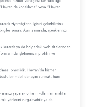
sinde hizmet verdiğiniz sektörle ilgili
in, “Havran'da konaklama” veya “Havran
rarak ziyaretçilerin ilgisini çekebilirsiniz.
bilgiler sunun. Aynı zamanda, içeriklerinizi
klık kurarak ya da bölgedeki web sitelerinden
ormlarında işletmenizin profilini ve
 olması önemlidir. Havran'da hizmet
cı dostu bir mobil deneyim sunmak, hem
p analizi yaparak onların kullanılan anahtar
tajlı yönlerini vurgulayabilir ya da