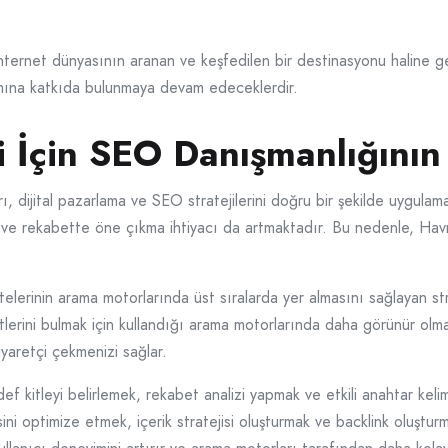
ternet dünyasının aranan ve keşfedilen bir destinasyonu haline gel
tımına katkıda bulunmaya devam edeceklerdir.
i İçin SEO Danışmanlığını
rı, dijital pazarlama ve SEO stratejilerini doğru bir şekilde uygulam
urma ve rekabette öne çıkma ihtiyacı da artmaktadır. Bu nedenle, Ha
rinin arama motorlarında üst sıralarda yer almasını sağlayan strat
metlerini bulmak için kullandığı arama motorlarında daha görünür ol
iyaretçi çekmenizi sağlar.
f kitleyi belirlemek, rekabet analizi yapmak ve etkili anahtar kelim
ini optimize etmek, içerik stratejisi oluşturmak ve backlink oluştur