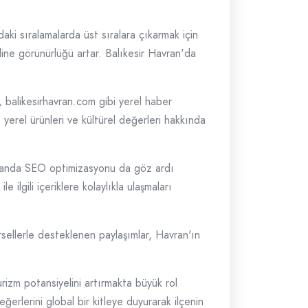
i sıralamalarda üst sıralara çıkarmak için
nline görünürlüğü artar. Balıkesir Havran'da
er, balikesirhavran.com gibi yerel haber
, yerel ürünleri ve kültürel değerleri hakkında
 zamanda SEO optimizasyonu da göz ardı
 ilgili içeriklere kolaylıkla ulaşmaları
örsellerle desteklenen paylaşımlar, Havran'ın
urizm potansiyelini artırmakta büyük rol
erlerini global bir kitleye duyurarak ilçenin