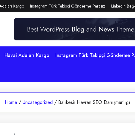
Adaları Kargo
Instagram Türk Takipçi Gönderme Parasız
Linkedin Beğe
Havai Adaları Kargo
Instagram Türk Takipçi Gönderme P
Home
/
Uncategorized
/
Balıkesir Havran SEO Danışmanlığı