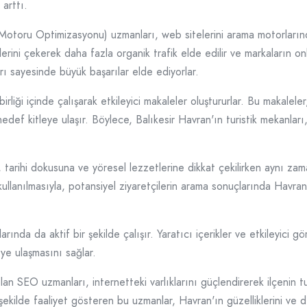
arttı.
oru Optimizasyonu) uzmanları, web sitelerini arama motorlarındak
gilerini çekerek daha fazla organik trafik elde edilir ve markaların o
ı sayesinde büyük başarılar elde ediyorlar.
şbirliği içinde çalışarak etkileyici makaleler oluştururlar. Bu makalel
hedef kitleye ulaşır. Böylece, Balıkesir Havran'ın turistik mekanları
ne, tarihi dokusuna ve yöresel lezzetlerine dikkat çekilirken aynı
ullanılmasıyla, potansiyel ziyaretçilerin arama sonuçlarında Havran ile
nda da aktif bir şekilde çalışır. Yaratıcı içerikler ve etkileyici g
leye ulaşmasını sağlar.
an SEO uzmanları, internetteki varlıklarını güçlendirerek ilçenin t
kilde faaliyet gösteren bu uzmanlar, Havran'ın güzelliklerini ve değ