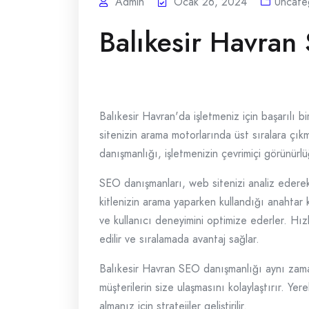
Admin
Ocak 26, 2024
Uncate
Balıkesir Havran
Balıkesir Havran'da işletmeniz için başarılı b
sitenizin arama motorlarında üst sıralara çıkm
danışmanlığı, işletmenizin çevrimiçi görünür
SEO danışmanları, web sitenizi analiz ederek 
kitlenizin arama yaparken kullandığı anahtar k
ve kullanıcı deneyimini optimize ederler. Hız
edilir ve sıralamada avantaj sağlar.
Balıkesir Havran SEO danışmanlığı aynı zaman
müşterilerin size ulaşmasını kolaylaştırır. Ye
almanız için stratejiler geliştirilir.