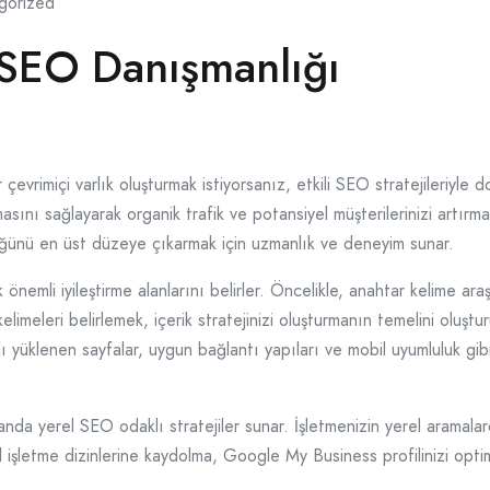
gorized
 SEO Danışmanlığı
ir çevrimiçi varlık oluşturmak istiyorsanız, etkili SEO stratejileriy
asını sağlayarak organik trafik ve potansiyel müşterilerinizi artırm
lüğünü en üst düzeye çıkarmak için uzmanlık ve deneyim sunar.
önemli iyileştirme alanlarını belirler. Öncelikle, anahtar kelime ar
elimeleri belirlemek, içerik stratejinizi oluşturmanın temelini oluşt
lı yüklenen sayfalar, uygun bağlantı yapıları ve mobil uyumluluk gib
da yerel SEO odaklı stratejiler sunar. İşletmenizin yerel aramalard
rel işletme dizinlerine kaydolma, Google My Business profilinizi op