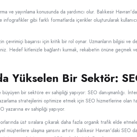
a ve yayınlama konusunda da yardımcı olur. Balıkesir Havran'daki h
ve infografikler gibi farklı formatlarda içerikler oluşturularak kullanı
 çevrimiçi başarısı için kritik bir rol oynar. Uzmanların bilgisi ve
rsiniz. Hedef kitlenizle bağlantı kurmak, rekabetin önüne geçmek v
da Yükselen Bir Sektör: S
e büyüyen bir sektöre ev sahipliği yapıyor: SEO danışmanlığı. İntern
 pazarlama stratejilerini optimize etmek için SEO hizmetlerine olan t
O yazarına ev sahipliği yapıyor.
rlarında üst sıralara çıkarak daha fazla organik trafik elde etmel
yel müşterilere ulaşma şansını artırır. Balıkesir Havran'daki SEO 