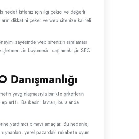
edef kitleniz için ilgi çekici ve değerli
cıların dikkatini çeker ve web sitenize kaliteli
 deneyimi sayesinde web sitenizin sıralaması
e işletmenizin büyümesini sağlamak için SEO
EO Danışmanlığı
etin yaygınlaşmasıyla birlikte şirketlerin
alep arttı. Balıkesir Havran, bu alanda
erine yardımcı olmayı amaçlar. Bu nedenle,
danışmanları, yerel pazardaki rekabete uyum