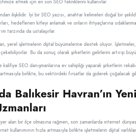
optimize etmek için en son SEO tekniklerini kullanırlar.
ndan ilişkilidir. İyi bir SEO yazısı, anahtar kelimeleri doğal bir şe
ları, hedeflenen kitleyi anlamak ve onların ihtiyaçlarına odaklanmak 
atım tarzında da ustalaşırlar.
, yerel işletmelerin dijital büyümelerine destek oluyor. İşletmeler
kebiliyorlar. Bu da sonuç olarak şirketlerin gelirlerini artırıp büyü
e kalifiye SEO danışmanlarına ev sahipliği yaparak şirketlerin rek
tmasıyla birlikte, bu sektördeki fırsatlar da giderek çoğalacak gi
da Balıkesir Havran’ın Yen
zmanları
 yer alan bir ilçe olmasına rağmen, son zamanlarda internet dünyas
t kullanımının hızla artmasıyla birlikte işletmelerin dijital varlı