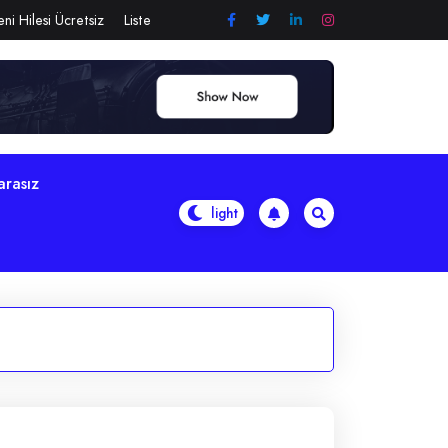
ni Hilesi Ücretsiz
Liste
arasız