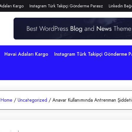
Adaları Kargo
Instagram Türk Takipçi Gönderme Parasız
Linkedin Beğe
Havai Adaları Kargo
Instagram Türk Takipçi Gönderme P
Home
/
Uncategorized
/
Anavar Kullanımında Antrenman Şiddeti