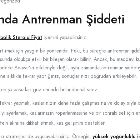
tegorized
nda Antrenman Şiddeti
bolik Steroid Fiyat
işlemini yapabilirsiniz.
tırmak için yaygın bir yöntemdir. Peki, bu süreçte antrenman şidde
sunda oldukça etkili bir bileşen olarak bilinir. Ancak, bu maddeyi k
sadece Anavar’ın etkileriyle değil, aynı zamanda antrenman şiddetiyl
 ne sıklıkla tekrar yaptığınız, sonuçlarınızı doğrudan etkileyebilir.
rken şu unsurları göz önünde bulundurmalısınız:
ekrar yapmak, kaslarınızın daha fazla çalışmasına ve dolayısıyla d
iyi ayarlamak, kaslarınızın toparlanmasına ve bir sonraki set için e
tein alımına dikkat etmek, kas gelişimini destekler.
zı stratejiler de uygulayabilirsiniz. Örneğin,
yüksek yoğunluklu i