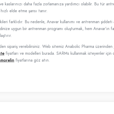
ve kaslarınızı daha fazla zorlamanıza yardımcı olabilir. Bu tür antr
 hızlı elde etme şansı tanır.
ileri farklıdır. Bu nedenle, Anavar kullanımı ve antrenman şiddeti ar
ndinize uygun bir antrenman programı oluşturmak, hem Anavar’ın fa
aştırır.
den sipariş verebilirsiniz. Web sitemiz Anabolic Pharma üzerinden
ate
fiyatları ve modelleri burada. SARMs kullanmak isteyenler için o
amorelin
fiyatlarına göz atın.