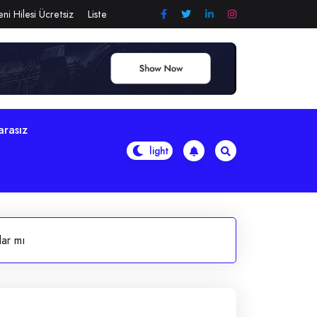
ni Hilesi Ücretsiz
Liste
arasız
lar mı