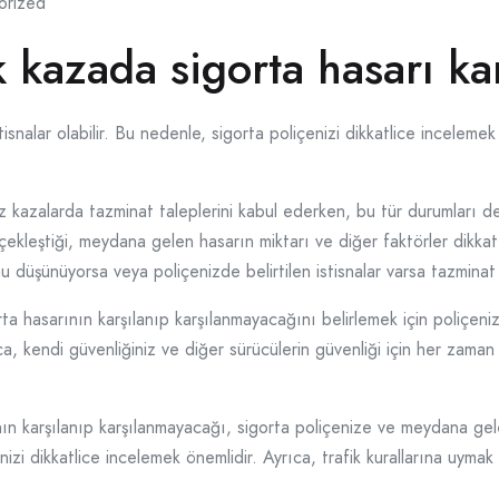
orized
k kazada sigorta hasarı ka
 istisnalar olabilir. Bu nedenle, sigorta poliçenizi dikkatlice incel
uz kazalarda tazminat taleplerini kabul ederken, bu tür durumları d
çekleştiği, meydana gelen hasarın miktarı ve diğer faktörler dikkate
 düşünüyorsa veya poliçenizde belirtilen istisnalar varsa tazminat 
ta hasarının karşılanıp karşılanmayacağını belirlemek için poliçeni
ca, kendi güvenliğiniz ve diğer sürücülerin güvenliği için her zaman 
ının karşılanıp karşılanmayacağı, sigorta poliçenize ve meydana gel
zi dikkatlice incelemek önemlidir. Ayrıca, trafik kurallarına uymak