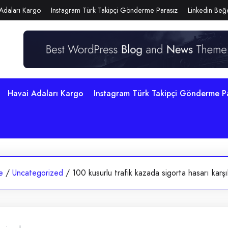
Adaları Kargo
Instagram Türk Takipçi Gönderme Parasız
Linkedin Beğe
Havai Adaları Kargo
Instagram Türk Takipçi Gönderme P
e
/
Uncategorized
/
100 kusurlu trafik kazada sigorta hasarı karşı