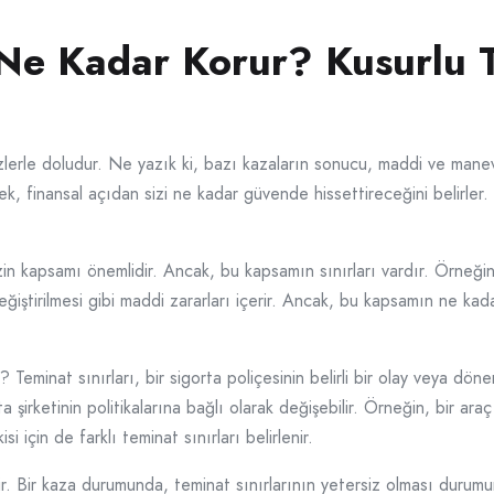
 Ne Kadar Korur? Kusurlu T
lerle doludur. Ne yazık ki, bazı kazaların sonucu, maddi ve manevi 
k, finansal açıdan sizi ne kadar güvende hissettireceğini belirler.
zin kapsamı önemlidir. Ancak, bu kapsamın sınırları vardır. Örneğin
ğiştirilmesi gibi maddi zararları içerir. Ancak, bu kapsamın ne ka
nir? Teminat sınırları, bir sigorta poliçesinin belirli bir olay veya
ta şirketinin politikalarına bağlı olarak değişebilir. Örneğin, bir ara
i için de farklı teminat sınırları belirlenir.
dir. Bir kaza durumunda, teminat sınırlarının yetersiz olması durumun