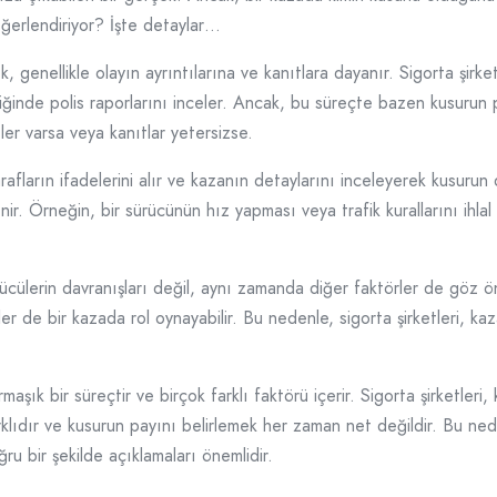
eğerlendiriyor? İşte detaylar…
, genellikle olayın ayrıntılarına ve kanıtlara dayanır. Sigorta şirket
tiğinde polis raporlarını inceler. Ancak, bu süreçte bazen kusurun pa
eler varsa veya kanıtlar yetersizse.
tarafların ifadelerini alır ve kazanın detaylarını inceleyerek kusuru
lenir. Örneğin, bir sürücünün hız yapması veya trafik kurallarını ihl
ücülerin davranışları değil, aynı zamanda diğer faktörler de göz 
er de bir kazada rol oynayabilir. Bu nedenle, sigorta şirketleri, kaza
şık bir süreçtir ve birçok farklı faktörü içerir. Sigorta şirketleri, k
klıdır ve kusurun payını belirlemek her zaman net değildir. Bu nede
ğru bir şekilde açıklamaları önemlidir.