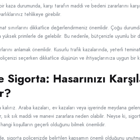
 bir kaza durumunda, karşı tarafın maddi ve bedeni zararlarını karşı
rlıklarınız tehlikeye girebilir.
nat sınırlarını dikkatlice değerlendirmeniz önemlidir. Çoğu durumd
yüksek primlerle de gelebilir. Bu nedenle, bütçenizle uyumlu bir 
larını anlamak önemlidir. Kusurlu trafik kazalarında, yeterli temina
liçenizi seçerken dikkatlice düşünün ve ihtiyaçlarınıza uygun bir 
e Sigorta: Hasarınızı Karşı
ir?
a kalırız. Araba kazaları, ev kazaları veya işyerinde meydana gele
, sık sık maddi ve manevi zararlara neden olabilir. Neyse ki, sigor
n hangi koşulların geçerli olduğunu bilmek önemlidir.
e, sigorta poliçenizde belirtilen kapsamın önemli olduğunu unutmayı