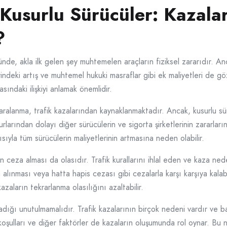
 Kusurlu Sürücüler: Kazalar
?
ğünde, akla ilk gelen şey muhtemelen araçların fiziksel zararıdır. A
rindeki artış ve muhtemel hukuki masraflar gibi ek maliyetleri de gö
sındaki ilişkiyi anlamak önemlidir.
yaralanma, trafik kazalarından kaynaklanmaktadır. Ancak, kusurlu sü
larından dolayı diğer sürücülerin ve sigorta şirketlerinin zararları
sıyla tüm sürücülerin maliyetlerinin artmasına neden olabilir.
rin ceza alması da olasıdır. Trafik kurallarını ihlal eden ve kaza n
a alınması veya hatta hapis cezası gibi cezalarla karşı karşıya kalab
zaların tekrarlanma olasılığını azaltabilir.
adığı unutulmamalıdır. Trafik kazalarının birçok nedeni vardır ve 
 koşulları ve diğer faktörler de kazaların oluşumunda rol oynar. Bu