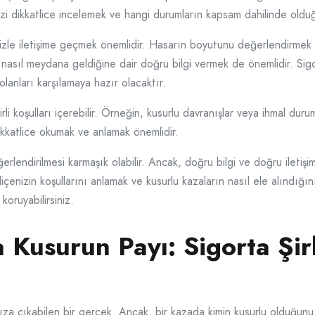
çenizi dikkatlice incelemek ve hangi durumların kapsam dahilinde old
izle iletişime geçmek önemlidir. Hasarın boyutunu değerlendirmek v
 nasıl meydana geldiğine dair doğru bilgi vermek de önemlidir. Sigo
anları karşılamaya hazır olacaktır.
i koşulları içerebilir. Örneğin, kusurlu davranışlar veya ihmal duruml
dikkatlice okumak ve anlamak önemlidir.
rlendirilmesi karmaşık olabilir. Ancak, doğru bilgi ve doğru iletişim
oliçenizin koşullarını anlamak ve kusurlu kazaların nasıl ele alındığ
koruyabilirsiniz.
 Kusurun Payı: Sigorta Şirk
ıza çıkabilen bir gerçek. Ancak, bir kazada kimin kusurlu olduğunu