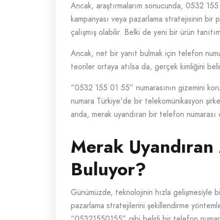
Ancak, araştırmalarım sonucunda, 0532 155 0
kampanyası veya pazarlama stratejisinin bir p
çalışmış olabilir. Belki de yeni bir ürün tanıt
Ancak, net bir yanıt bulmak için telefon numar
teoriler ortaya atılsa da, gerçek kimliğini bel
“0532 155 01 55” numarasının gizemini koruya
numara Türkiye'de bir telekomünikasyon şirke
anda, merak uyandıran bir telefon numarası o
Merak Uyandıran
Buluyor?
Günümüzde, teknolojinin hızla gelişmesiyle birl
pazarlama stratejilerini şekillendirme yöntem
“05321550155” gibi belirli bir telefon numara