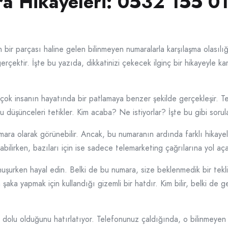
a Hikayeleri: 0532 155 0
ir parçası haline gelen bilinmeyen numaralarla karşılaşma olasılığ
 gerçektir. İşte bu yazıda, dikkatinizi çekecek ilginç bir hikayeyl
çok insanın hayatında bir patlamaya benzer şekilde gerçekleşir. T
 düşünceleri tetikler. Kim acaba? Ne istiyorlar? İşte bu gibi sorula
ara olarak görünebilir. Ancak, bu numaranın ardında farklı hikayeler
 olabilirken, bazıları için ise sadece telemarketing çağrılarına yol a
nuşurken hayal edin. Belki de bu numara, size beklenmedik bir tekli
n şaka yapmak için kullandığı gizemli bir hatdır. Kim bilir, belki d
la dolu olduğunu hatırlatıyor. Telefonunuz çaldığında, o bilinmeyen