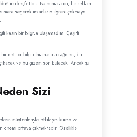
lduğunu keşfettim. Bu numaranın, bir reklam
 numara seçerek insanların ilgisini çekmeye
.
li kesin bir bilgiye ulaşamadım. Çeşitli
air net bir bilgi olmamasına rağmen, bu
a çıkacak ve bu gizem son bulacak. Ancak şu
eden Sizi
elerin müşterileriyle etkileşim kurma ve
ın önemi ortaya çıkmaktadır. Özellikle