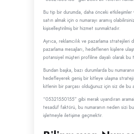
Bu tip bir durumda, daha önceki etkileşimler 
satın almak için o numarayı aramış olabilirsini
kişiselleştirilmiş bir hizmet sunmaktadır.
Ayrıca, reklamcılık ve pazarlama stratejileri
pazarlama mesajları, hedeflenen kişilere ulaş
potansiyel müşteri profiline dayalı olarak bu tü
Bundan başka, bazı durumlarda bu numaranın s
hedefleyerek geniş bir kitleye ulaşma strateji
kitlenin bir parçası olduğunuz için siz de bu a
“05321550155” gibi merak uyandıran aramalar 
tesadüf faktörü, bu numaranın neden sizi buld
işletmeyle iletişime geçmektir.