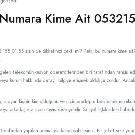
gorized
 Numara Kime Ait 05321
55 01 55 sizin de dikkatinizi çekti mi? Peki, bu numara kime ait? 
r…
len telekomünikasyon operatörlerinden biri tarafından tahsis edil
i veya kurum hakkında detaylı bilgiye erişmek oldukça zordur. Anc
a, arayan kişinin kim olduğunu ve niçin aradığını belirlemek mümkün
 veya arkadaşınız size ulaşmak isteyebilir. Sosyal ilişkilerdeki hab
rafından yapılan aramalarla karşılaşabilirsiniz. Bir şirket size ye