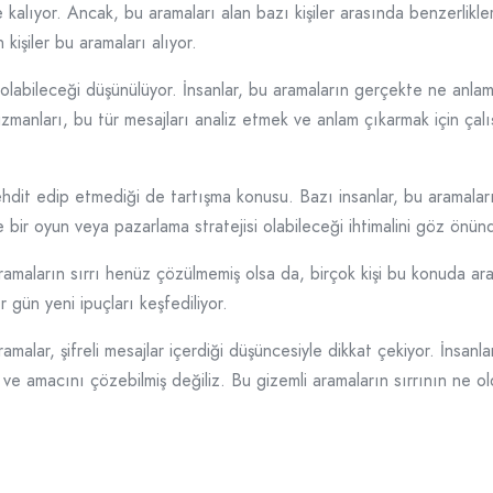
kalıyor. Ancak, bu aramaları alan bazı kişiler arasında benzerlikler
kişiler bu aramaları alıyor.
 olabileceği düşünülüyor. İnsanlar, bu aramaların gerçekte ne anlama 
zmanları, bu tür mesajları analiz etmek ve anlam çıkarmak için çal
tehdit edip etmediği de tartışma konusu. Bazı insanlar, bu aramaları
 bir oyun veya pazarlama stratejisi olabileceği ihtimalini göz önü
ların sırrı henüz çözülmemiş olsa da, birçok kişi bu konuda araşt
 gün yeni ipuçları keşfediliyor.
ar, şifreli mesajlar içerdiği düşüncesiyle dikkat çekiyor. İnsanla
e amacını çözebilmiş değiliz. Bu gizemli aramaların sırrının ne o