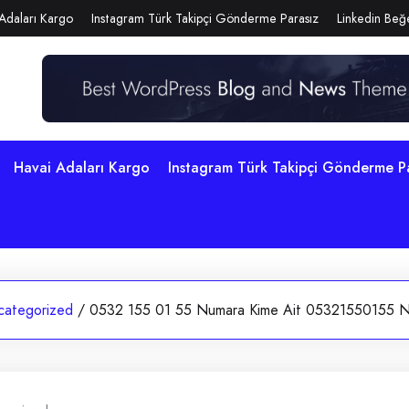
Adaları Kargo
Instagram Türk Takipçi Gönderme Parasız
Linkedin Beğe
Havai Adaları Kargo
Instagram Türk Takipçi Gönderme P
categorized
/
0532 155 01 55 Numara Kime Ait 05321550155 N