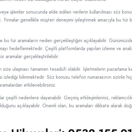
veya işlemler sonucunda elde edilen verilerin kullanılması söz konus
z. Firmalar genellikle müşteri deneyimi iyileştirmek amacıyla bu tür 
 de bu tür aramaların neden gerçekleştiğini açıklayabilir. Günümüzd
mayı hedeflemektedir. Çeşitli platformlarda yapılan izleme ve anali
r aramalar gerçekleştirilebilir.
ize ulaşması tamamen tesadüfi olabilir. İşletmelerin pazarlama k
si izlediği bilinmektedir. Söz konusu telefon numarasının sizinle hi
ramalardan etkilenebilirsiniz.
çeşitli nedenlere dayanabilir. Geçmiş etkileşimleriniz, reklamcılı
uğunu açıklayabilir. Önemli olan, bu aramaları dikkate alarak doğru