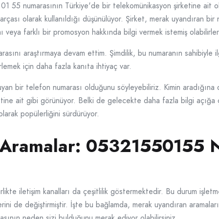
1 55 numarasının Türkiye'de bir telekomünikasyon şirketine ait o
arçası olarak kullanıldığı düşünülüyor. Şirket, merak uyandıran bir
ımı veya farklı bir promosyon hakkında bilgi vermek istemiş olabilirler
asını araştırmaya devam ettim. Şimdilik, bu numaranın sahibiyle ilgi
irlemek için daha fazla kanıta ihtiyaç var.
n bir telefon numarası olduğunu söyleyebiliriz. Kimin aradığına d
tine ait gibi görünüyor. Belki de gelecekte daha fazla bilgi açığ
larak popülerliğini sürdürüyor.
 Aramalar: 05321550155 N
ikte iletişim kanalları da çeşitlilik göstermektedir. Bu durum işletm
lerini de değiştirmiştir. İşte bu bağlamda, merak uyandıran aramalar
sının neden sizi bulduğunu merak ediyor olabilirsiniz.