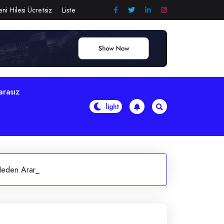
ni Hilesi Ücretsiz
Liste
arasız
eden Arar_