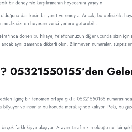
edik bir deneyimle karşılaşmanın heyecanını yaşayın.
duğuna dair kesin bir yanıt veremeyiz. Ancak, bu belirsizlik, hay
inmezlik sizi en heyecan verici yerlere götürebilir.
afında dönen bu hikaye, telefonunuzun diğer ucunda sizin için ne
n, ancak aynı zamanda dikkatli olun. Bilinmeyen numaralar, sürprizler
 mı? 05321550155’den Gele
r edilen ilginç bir fenomen ortaya çıktı: 05321550155 numarasında
 büyüyor ve insanlar bu konuda merak içinde kalıyor. Peki, bu gize
rçok farklı kişiye ulaşıyor. Arayan tarafın kim olduğu net bir şeki