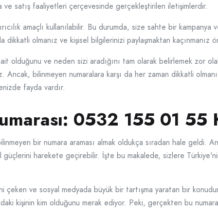
 ve satış faaliyetleri çerçevesinde gerçekleştirilen iletişimlerdir.
lık amaçlı kullanılabilir. Bu durumda, size sahte bir kampanya veya
a dikkatli olmanız ve kişisel bilgilerinizi paylaşmaktan kaçınmanız ö
t olduğunu ve neden sizi aradığını tam olarak belirlemek zor olabi
z. Ancak, bilinmeyen numaralara karşı da her zaman dikkatli olmanız ö
menizde fayda vardır.
Numarası: 0532 155 01 55 
inmeyen bir numara araması almak oldukça sıradan hale geldi. Anc
al güçlerini harekete geçirebilir. İşte bu makalede, sizlere Türkiye'
.
ni çeken ve sosyal medyada büyük bir tartışma yaratan bir konudur.
ndaki kişinin kim olduğunu merak ediyor. Peki, gerçekten bu numara